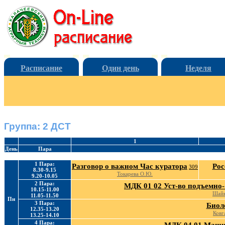
Расписание
Один день
Неделя
Группа: 2 ДСТ
1
День
Пара
1 Пара:
Разговор о важном Час куратора
Рос
309
8.30-9.15
Токарева О.Ю.
9.20-10.05
2 Пара:
МДК 01 02 Уст-во подъемно- 
10.15-11.00
Шайк
11.05-11.50
Пн
3 Пара:
Биол
12.35-13.20
Ковг
13.25-14.10
4 Пара: