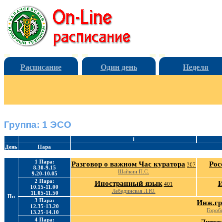
Расписание
Один день
Неделя
Группа: 1 ЭСО
1
День
Пара
1 Пара:
Разговор о важном Час куратора
Рос
307
8.30-9.15
Шайкин П.С.
9.20-10.05
2 Пара:
Иностранный язык
401
10.15-11.00
Лебединская Л.Ю.
11.05-11.50
Пн
3 Пара:
Инж.г
12.35-13.20
Гороб
13.25-14.10
4 Пара: