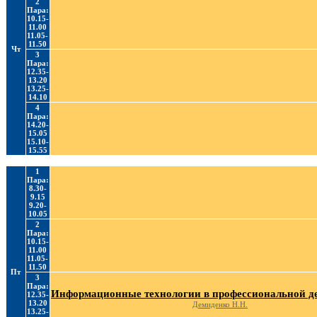
2
Пара:
10.15-
11.00
11.05-
11.50
Чт
3
Пара:
12.35-
13.20
13.25-
14.10
4
Пара:
14.20-
15.05
15.10-
15.55
1
Пара:
8.30-
9.15
9.20-
10.05
2
Пара:
10.15-
11.00
11.05-
11.50
Пт
3
Пара:
Информационные технологии в профессиональной д
12.35-
13.20
Демиденко Н.Н.
13.25-