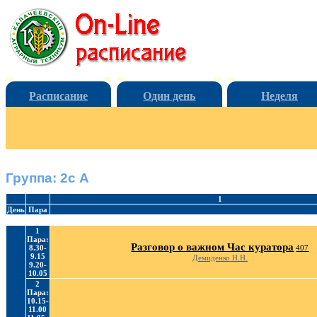
Расписание
Один день
Неделя
Группа: 2с А
1
День
Пара
1
Пара:
Разговор о важном Час куратора
8.30-
407
9.15
Демиденко Н.Н.
9.20-
10.05
2
Пара:
10.15-
11.00