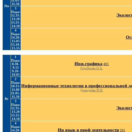
11.05-
11.50
Пн
3
Пара:
Эколог
12.35-
13.20
13.25-
14.10
4
Пара:
Ос
14.20-
15.05
15.10-
15.55
1
Пара:
Инж.графика
8.30-
405
9.15
Горобцова О.А.
9.20-
10.05
2
Пара:
Информационные технологии в профессиональной д
10.15-
11.00
Демиденко Н.Н.
11.05-
11.50
Вт
3
Пара:
Эколог
12.35-
13.20
13.25-
14.10
4
Пара:
Ин язык в проф деятельности
14.20-
201