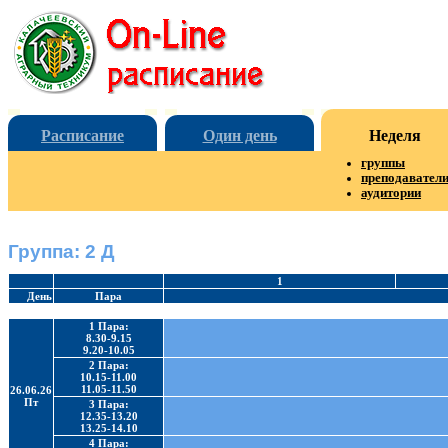
Расписание
Один день
Неделя
группы
преподавател
аудитории
Группа: 2 Д
1
День
Пара
1 Пара:
8.30-9.15
9.20-10.05
2 Пара:
10.15-11.00
11.05-11.50
26.06.26
Пт
3 Пара:
12.35-13.20
13.25-14.10
4 Пара: