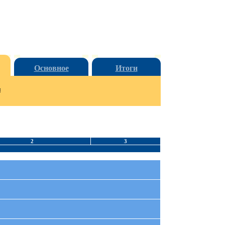
Основное
Итоги
и
2
3