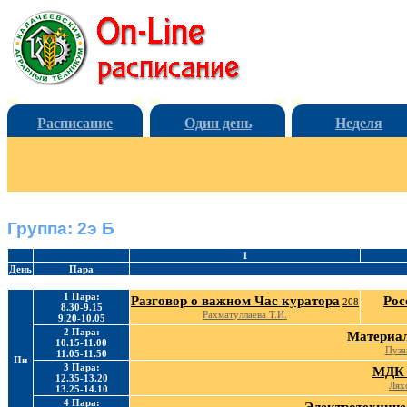
Расписание
Один день
Неделя
Группа: 2э Б
1
День
Пара
1 Пара:
Разговор о важном Час куратора
Рос
208
8.30-9.15
Рахматуллаева Т.И.
9.20-10.05
2 Пара:
Материал
10.15-11.00
Пуза
11.05-11.50
Пн
3 Пара:
МДК 
12.35-13.20
Лях
13.25-14.10
4 Пара: