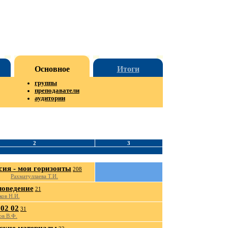
Основное
Итоги
группы
преподаватели
аудитории
2
3
сия - мои горизонты
208
Рахматуллаева Т.И.
оведение
21
ков Н.И.
02 02
31
ов В.Ф.