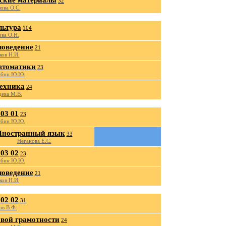
ские материалы
32
ова О.С.
льтура
104
ова О.Н.
оведение
21
ков Н.И.
втоматики
23
абин Ю.Ю.
ехника
24
цева М.В.
03 01
23
абин Ю.Ю.
Иностранный язык
33
Неганова Е.С.
03 02
23
абин Ю.Ю.
оведение
21
ков Н.И.
02 02
31
ов В.Ф.
вой грамотности
24