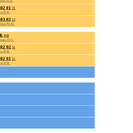
цева М.В.
02 01
31
ов В.Ф.
03 02
23
абин Ю.Ю.
Ж
408
енко Ю.С.
02 02
31
ов В.Ф.
02 01
31
ов В.Ф.