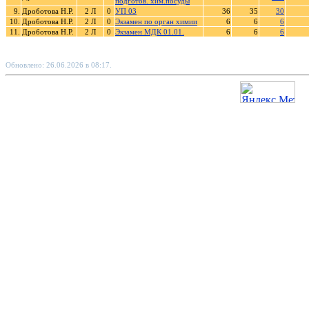
подготов. хим.посуды
9.
Дроботова Н.Р.
2 Л
0
УП 03
36
35
30
10.
Дроботова Н.Р.
2 Л
0
Экзамен по орган химии
6
6
6
11.
Дроботова Н.Р.
2 Л
0
Экзамен МДК 01.01.
6
6
6
Обновлено: 26.06.2026 в 08:17.