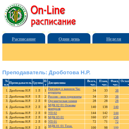
Расписание
Один день
Неделя
Преподаватель: Дроботова Н.Р.
№
П/
Всего,
План,
Факт,
Остат
Преподаватель
Группа
Дисциплина
п.п
г
час.
час.
час.
Разговор о важном Час
1.
Дроботова Н.Р.
1 Л
1
34
33
38
куратора
2.
Дроботова Н.Р.
1 Л
2
Россия - мои горизонты
34
33
38
3.
Дроботова Н.Р.
2 Л
0
Органическая химия
28
28
28
МДК 02 01 Основы
4.
Дроботова Н.Р.
2 Л
0
140
138
140
контроля
5.
Дроботова Н.Р.
2 Л
0
УП 02
144
142
144
6.
Дроботова Н.Р.
2 Л
0
МДК 03 01
160
157
158
7.
Дроботова Н.Р.
2 Л
0
УП 01
72
71
72
МДК 01 01 Техн.
8.
Дроботова Н.Р.
2 Л
0
100
98
100