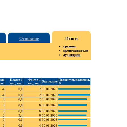
Основное
Итоги
группы
преподаватели
аудитории
ок,
План в 1
Факт в 1
Процент выполнения,
Окончание
час.
нед., час.
нед., час.
%
-4
0,0
2
30.06.2026
-4
0,0
2
30.06.2026
0
0,0
2
30.06.2026
0
0,0
6
30.06.2026
0
0,0
6
30.06.2026
2
3,4
6
30.06.2026
0
0,0
6
30.06.2026
0
0,0
4
30.06.2026