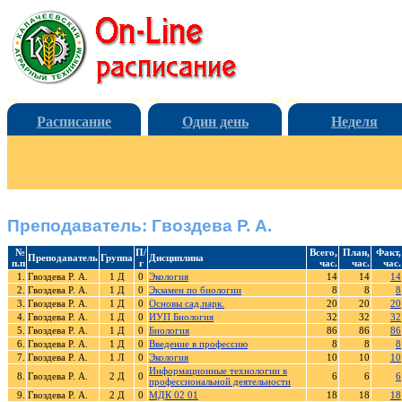
Расписание
Один день
Неделя
Преподаватель: Гвоздева Р. А.
№
П/
Всего,
План,
Факт,
Преподаватель
Группа
Дисциплина
п.п
г
час.
час.
час.
1.
Гвоздева Р. А.
1 Д
0
Экология
14
14
14
2.
Гвоздева Р. А.
1 Д
0
Экзамен по биологии
8
8
8
3.
Гвоздева Р. А.
1 Д
0
Основы сад.парк.
20
20
20
4.
Гвоздева Р. А.
1 Д
0
ИУП Биология
32
32
32
5.
Гвоздева Р. А.
1 Д
0
Биология
86
86
86
6.
Гвоздева Р. А.
1 Д
0
Введение в профессию
8
8
8
7.
Гвоздева Р. А.
1 Л
0
Экология
10
10
10
Информационные технологии в
8.
Гвоздева Р. А.
2 Д
0
6
6
6
профессиональной деятельности
9.
Гвоздева Р. А.
2 Д
0
МДК 02 01
18
18
18