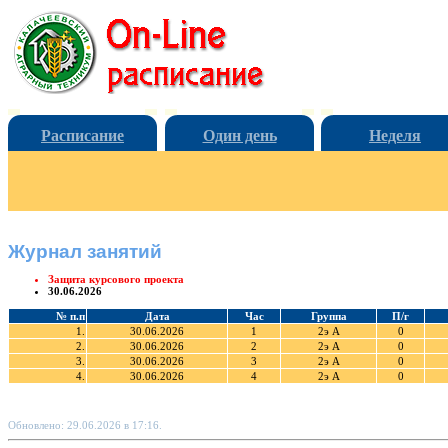
Расписание
Один день
Неделя
Журнал занятий
Защита курсового проекта
30.06.2026
№ п.п
Дата
Час
Группа
П/г
1.
30.06.2026
1
2э А
0
2.
30.06.2026
2
2э А
0
3.
30.06.2026
3
2э А
0
4.
30.06.2026
4
2э А
0
Обновлено: 29.06.2026 в 17:16.