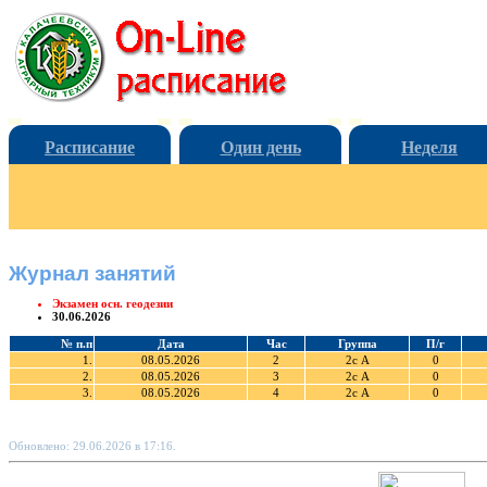
Расписание
Один день
Неделя
Журнал занятий
Экзамен осн. геодезии
30.06.2026
№ п.п
Дата
Час
Группа
П/г
1.
08.05.2026
2
2с А
0
2.
08.05.2026
3
2с А
0
3.
08.05.2026
4
2с А
0
Обновлено: 29.06.2026 в 17:16.