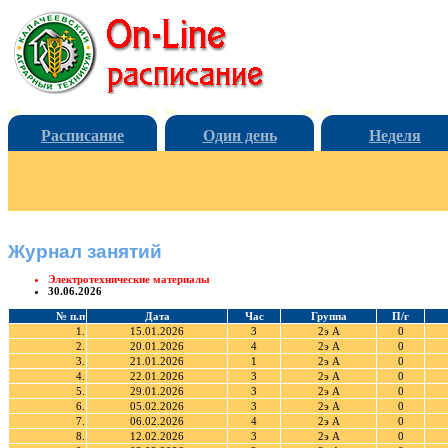
Расписание
Один день
Неделя
Журнал занятий
Электротехнические материалы
30.06.2026
№ п.п
Дата
Час
Группа
П/г
1.
15.01.2026
3
2э А
0
2.
20.01.2026
4
2э А
0
3.
21.01.2026
1
2э А
0
4.
22.01.2026
3
2э А
0
5.
29.01.2026
3
2э А
0
6.
05.02.2026
3
2э А
0
7.
06.02.2026
4
2э А
0
8.
12.02.2026
3
2э А
0