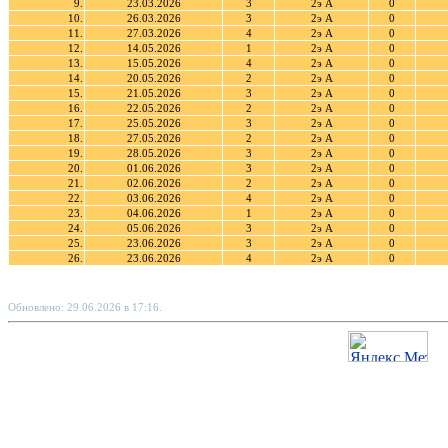
9.
23.03.2026
3
2э А
0
10.
26.03.2026
3
2э А
0
11.
27.03.2026
4
2э А
0
12.
14.05.2026
1
2э А
0
13.
15.05.2026
4
2э А
0
14.
20.05.2026
2
2э А
0
15.
21.05.2026
3
2э А
0
16.
22.05.2026
2
2э А
0
17.
25.05.2026
3
2э А
0
18.
27.05.2026
2
2э А
0
19.
28.05.2026
3
2э А
0
20.
01.06.2026
3
2э А
0
21.
02.06.2026
2
2э А
0
22.
03.06.2026
4
2э А
0
23.
04.06.2026
1
2э А
0
24.
05.06.2026
3
2э А
0
25.
23.06.2026
3
2э А
0
26.
23.06.2026
4
2э А
0
Обновлено: 29.06.2026 в 17:16.