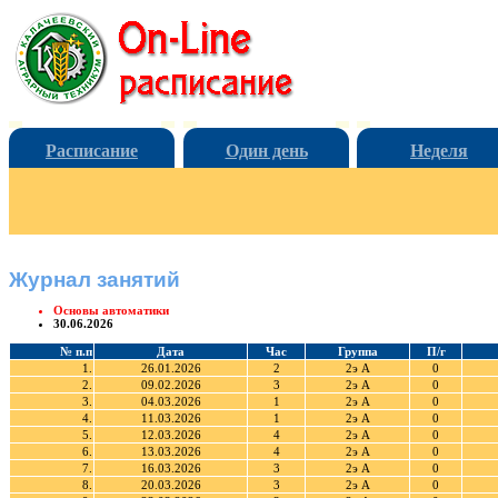
Расписание
Один день
Неделя
Журнал занятий
Основы автоматики
30.06.2026
№ п.п
Дата
Час
Группа
П/г
1.
26.01.2026
2
2э А
0
2.
09.02.2026
3
2э А
0
3.
04.03.2026
1
2э А
0
4.
11.03.2026
1
2э А
0
5.
12.03.2026
4
2э А
0
6.
13.03.2026
4
2э А
0
7.
16.03.2026
3
2э А
0
8.
20.03.2026
3
2э А
0