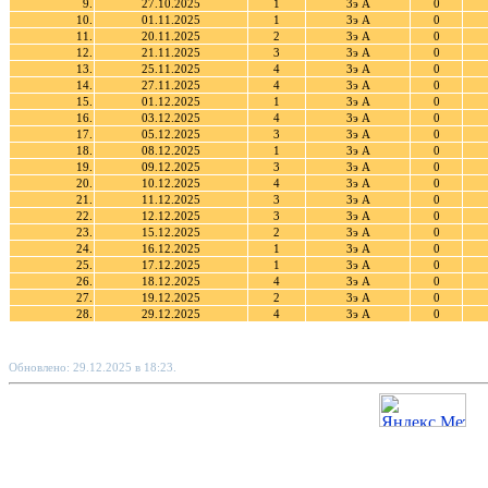
9.
27.10.2025
1
3э А
0
10.
01.11.2025
1
3э А
0
11.
20.11.2025
2
3э А
0
12.
21.11.2025
3
3э А
0
13.
25.11.2025
4
3э А
0
14.
27.11.2025
4
3э А
0
15.
01.12.2025
1
3э А
0
16.
03.12.2025
4
3э А
0
17.
05.12.2025
3
3э А
0
18.
08.12.2025
1
3э А
0
19.
09.12.2025
3
3э А
0
20.
10.12.2025
4
3э А
0
21.
11.12.2025
3
3э А
0
22.
12.12.2025
3
3э А
0
23.
15.12.2025
2
3э А
0
24.
16.12.2025
1
3э А
0
25.
17.12.2025
1
3э А
0
26.
18.12.2025
4
3э А
0
27.
19.12.2025
2
3э А
0
28.
29.12.2025
4
3э А
0
Обновлено: 29.12.2025 в 18:23.