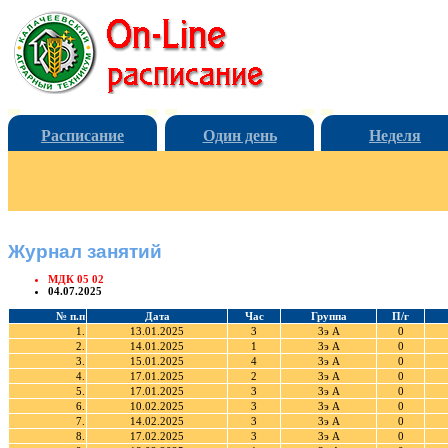
Расписание
Один день
Неделя
Журнал занятий
МДК 05 02
04.07.2025
№ п.п
Дата
Час
Группа
П/г
1.
13.01.2025
3
3э А
0
2.
14.01.2025
1
3э А
0
3.
15.01.2025
4
3э А
0
4.
17.01.2025
2
3э А
0
5.
17.01.2025
3
3э А
0
6.
10.02.2025
3
3э А
0
7.
14.02.2025
3
3э А
0
8.
17.02.2025
3
3э А
0