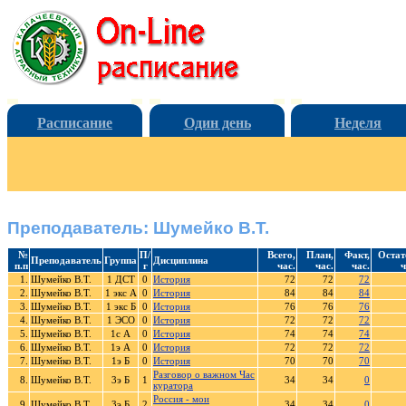
Расписание
Один день
Неделя
Преподаватель: Шумейко В.Т.
№
П/
Всего,
План,
Факт,
Остат
Преподаватель
Группа
Дисциплина
п.п
г
час.
час.
час.
ч
1.
Шумейко В.Т.
1 ДСТ
0
История
72
72
72
2.
Шумейко В.Т.
1 экс А
0
История
84
84
84
3.
Шумейко В.Т.
1 экс Б
0
История
76
76
76
4.
Шумейко В.Т.
1 ЭСО
0
История
72
72
72
5.
Шумейко В.Т.
1с А
0
История
74
74
74
6.
Шумейко В.Т.
1э А
0
История
72
72
72
7.
Шумейко В.Т.
1э Б
0
История
70
70
70
Разговор о важном Час
8.
Шумейко В.Т.
3э Б
1
34
34
0
куратора
Россия - мои
9.
Шумейко В.Т.
3э Б
2
34
34
0