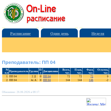
Расписание
Один день
Неделя
Преподаватель: ПП 04
№
П/
Всего,
План,
Факт,
Остаток,
Преподаватель
Группа
Дисциплина
п.п
г
час.
час.
час.
час.
1.
ПП 04
2 Д
0
ПП 04
72
72
72
0
2.
ПП 04
4с А
0
ПП 04
144
144
146
-2
Обновлено: 26.06.2026 в 08:17.