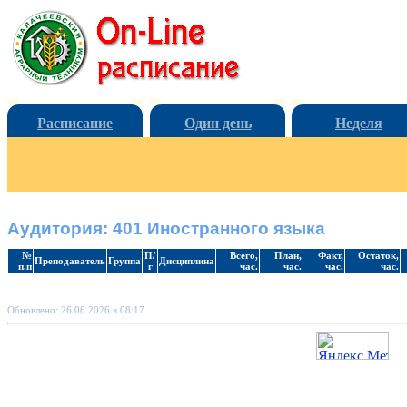
Расписание
Один день
Неделя
Аудитория: 401 Иностранного языка
№
П/
Всего,
План,
Факт,
Остаток,
Преподаватель
Группа
Дисциплина
п.п
г
час.
час.
час.
час.
Обновлено: 26.06.2026 в 08:17.